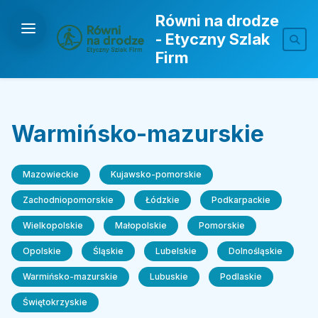
Równi na drodze
- Etyczny Szlak
Firm
Warmińsko-mazurskie
Mazowieckie
Kujawsko-pomorskie
Zachodniopomorskie
Łódzkie
Podkarpackie
Wielkopolskie
Małopolskie
Pomorskie
Opolskie
Śląskie
Lubelskie
Dolnośląskie
Warmińsko-mazurskie
Lubuskie
Podlaskie
Świętokrzyskie