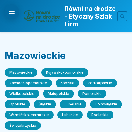
Równi na drodze
- Etyczny Szlak
Firm
Mazowieckie
Mazowieckie
Kujawsko-pomorskie
Zachodniopomorskie
Łódzkie
Podkarpackie
Wielkopolskie
Małopolskie
Pomorskie
Opolskie
Śląskie
Lubelskie
Dolnośląskie
Warmińsko-mazurskie
Lubuskie
Podlaskie
Świętokrzyskie