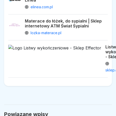
elinea.com.pl
Materace do łóżek, do sypialni | Sklep
internetowy ATM Świat Sypialni
lozka-materace.pl
List
wyko
- Skl
sklep.
Powiązane wpisy