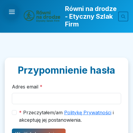
Równi na drodze
- Etyczny Szlak
Firm
Przypomnienie hasła
Adres email
*
*
Przeczytałem/am
Politykę Prywatności
i
akceptuję jej postanowienia.