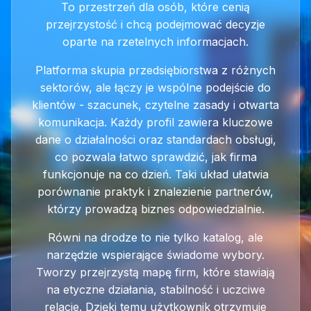
To przestrzeń dla osób, które cenią
przejrzystość i chcą podejmować decyzje
oparte na rzetelnych informacjach.
Platforma skupia przedsiębiorstwa z różnych
sektorów, ale łączy je wspólne podejście do
klientów - szacunek, czytelne zasady i otwarta
komunikacja. Każdy profil zawiera kluczowe
dane o działalności oraz standardach obsługi,
co pozwala łatwo sprawdzić, jak firma
funkcjonuje na co dzień. Taki układ ułatwia
porównanie praktyk i znalezienie partnerów,
którzy prowadzą biznes odpowiedzialnie.
Równi na drodze to nie tylko katalog, ale
narzędzie wspierające świadome wybory.
Tworzy przejrzystą mapę firm, które stawiają
na etyczne działania, stabilność i uczciwe
relacje. Dzięki temu użytkownik otrzymuje