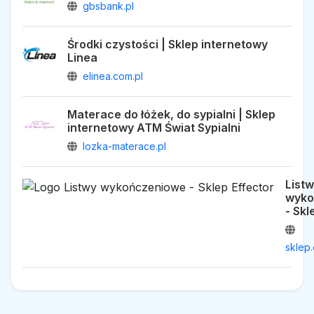
gbsbank.pl
Środki czystości | Sklep internetowy
Linea
elinea.com.pl
Materace do łóżek, do sypialni | Sklep
internetowy ATM Świat Sypialni
lozka-materace.pl
List
wyko
- Skl
sklep.