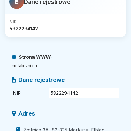
Dane rejestrowe
NIP
5922294142
Strona WWW:
metaliczni.eu
Dane rejestrowe
NIP
5922294142
Adres
Złotnica 3A, 82-325 Markusy, Elbląg,