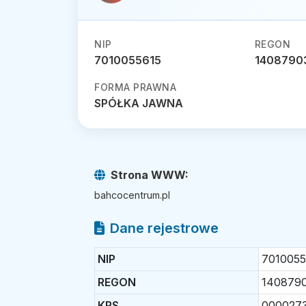
NIP
REGON
7010055615
1408790
FORMA PRAWNA
SPÓŁKA JAWNA
Strona WWW:
bahcocentrum.pl
Dane rejestrowe
NIP
7010055
REGON
140879
KRS
000027