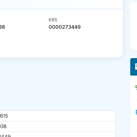
KRS
38
0000273449
615
038
3449