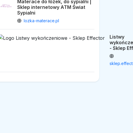
Materace do łóżek, do sypialni |
Sklep internetowy ATM Świat
Sypialni
lozka-materace.pl
Listwy
wykończe
- Sklep Ef
sklep.effect