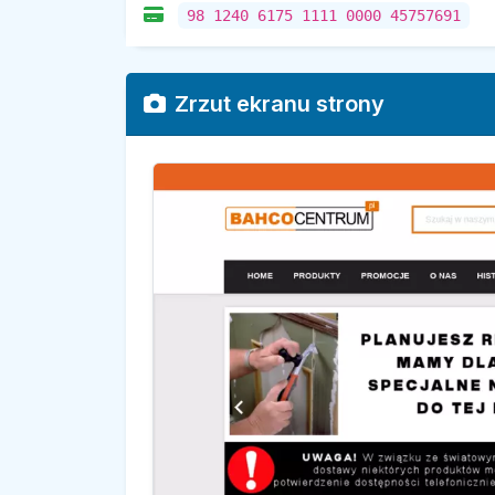
98 1240 6175 1111 0000 45757691
Zrzut ekranu strony