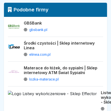
Podobne firmy
GBSBank
gbsbank.pl
Środki czystości | Sklep internetowy
Linea
elinea.com.pl
Materace do łóżek, do sypialni | Sklep
internetowy ATM Świat Sypialni
lozka-materace.pl
List
wyko
- Skl