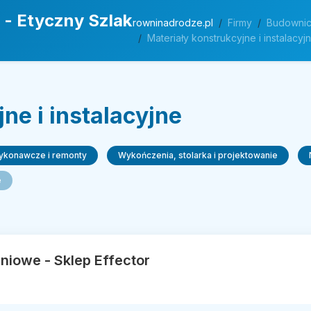
 - Etyczny Szlak
rowninadrodze.pl
Firmy
Budownic
Materiały konstrukcyjne i instalacyj
ne i instalacyjne
wykonawcze i remonty
Wykończenia, stolarka i projektowanie
e
iowe - Sklep Effector