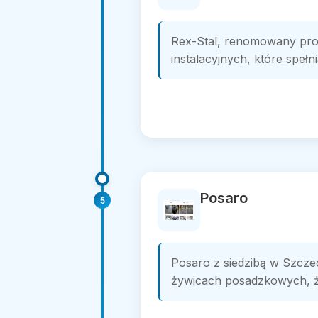
Rex-Stal, renomowany prod
instalacyjnych, które spełn
Posaro
5
Posaro z siedzibą w Szcze
żywicach posadzkowych, ż