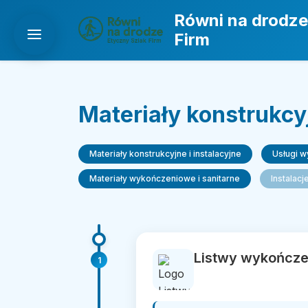
Równi na drodze
Firm
Materiały konstrukcyj
Materiały konstrukcyjne i instalacyjne
Usługi 
Materiały wykończeniowe i sanitarne
Instalacj
Listwy wykończen
1