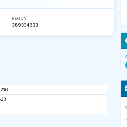
REGON
389334633
5216
633