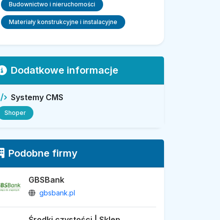
Budownictwo i nieruchomości
Materiały konstrukcyjne i instalacyjne
Dodatkowe informacje
Systemy CMS
Shoper
Podobne firmy
GBSBank
gbsbank.pl
Środki czystości | Sklep