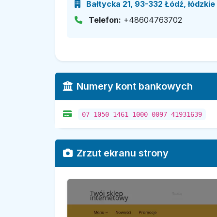
Bałtycka 21, 93-332 Łódź, łódzkie
Telefon:
+48604763702
Numery kont bankowych
07 1050 1461 1000 0097 41931639
Zrzut ekranu strony