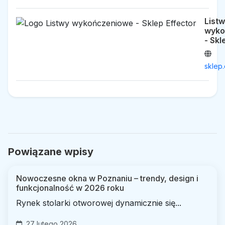
List
wyko
- Skl
sklep.
Powiązane wpisy
Nowoczesne okna w Poznaniu – trendy, design i
funkcjonalność w 2026 roku
Rynek stolarki otworowej dynamicznie się...
27 lutego 2026