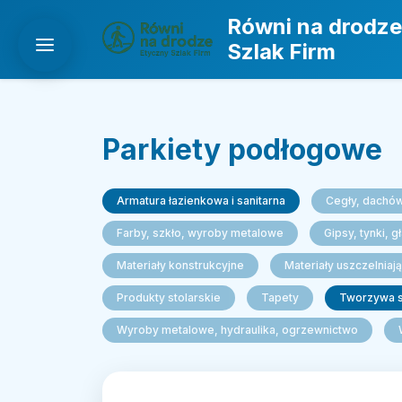
Równi na drodze
Szlak Firm
Parkiety podłogowe
Armatura łazienkowa i sanitarna
Cegły, dachów
Farby, szkło, wyroby metalowe
Gipsy, tynki, g
Materiały konstrukcyjne
Materiały uszczelniaj
Produkty stolarskie
Tapety
Tworzywa s
Wyroby metalowe, hydraulika, ogrzewnictwo