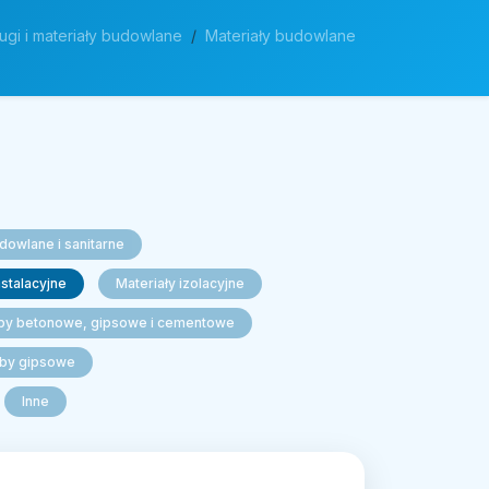
ugi i materiały budowlane
Materiały budowlane
dowlane i sanitarne
nstalacyjne
Materiały izolacyjne
by betonowe, gipsowe i cementowe
by gipsowe
Inne