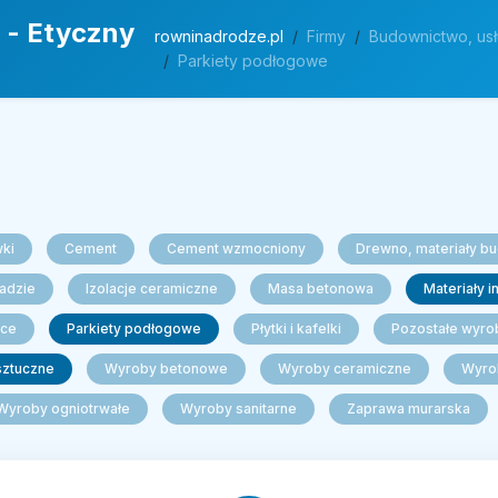
 - Etyczny
rowninadrodze.pl
Firmy
Budownictwo, usł
Parkiety podłogowe
ki
Cement
Cement wzmocniony
Drewno, materiały bu
ładzie
Izolacje ceramiczne
Masa betonowa
Materiały i
ące
Parkiety podłogowe
Płytki i kafelki
Pozostałe wyro
ztuczne
Wyroby betonowe
Wyroby ceramiczne
Wyro
Wyroby ogniotrwałe
Wyroby sanitarne
Zaprawa murarska