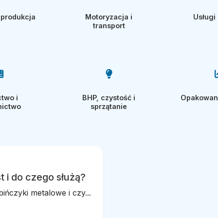
 produkcja
Motoryzacja i
Usługi 
transport
ctwo i
BHP, czystość i
Opakowania
nictwo
sprzątanie
t i do czego służą?
ińczyki metalowe i czy...