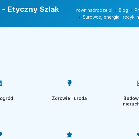
 - Etyczny Szlak
rowninadrodze.pl
Blog
P
Surowce, energia i recykli
 ogród
Zdrowie i uroda
Budown
nieruc