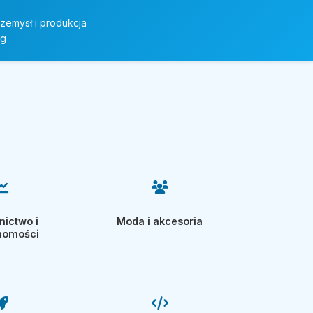
rzemysł i produkcja
ng
ictwo i
Moda i akcesoria
homości