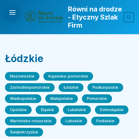
Równi na drodze
- Etyczny Szlak
Firm
Łódzkie
Mazowieckie
Kujawsko-pomorskie
Zachodniopomorskie
Łódzkie
Podkarpackie
Wielkopolskie
Małopolskie
Pomorskie
Opolskie
Śląskie
Lubelskie
Dolnośląskie
Warmińsko-mazurskie
Lubuskie
Podlaskie
Świętokrzyskie