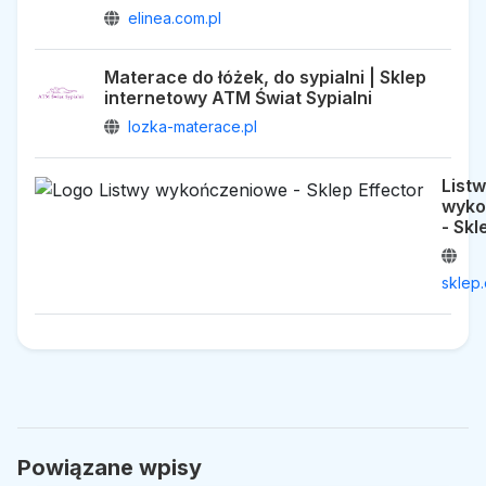
elinea.com.pl
Materace do łóżek, do sypialni | Sklep
internetowy ATM Świat Sypialni
lozka-materace.pl
List
wyko
- Skl
sklep.
Powiązane wpisy