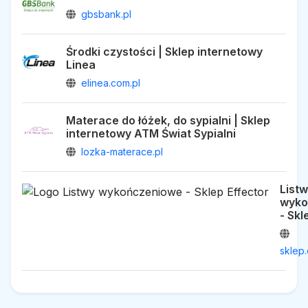
gbsbank.pl
Środki czystości | Sklep internetowy
Linea
elinea.com.pl
Materace do łóżek, do sypialni | Sklep
internetowy ATM Świat Sypialni
lozka-materace.pl
List
wyko
- Skl
sklep.