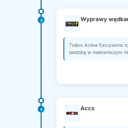
Wyprawy wędkars
3
Tridon Active Excursions t
siedzibą w malowniczym Ved
Accs
4