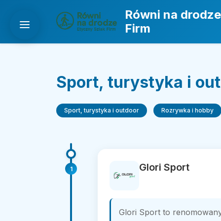
Równi na drodze
Firm
Sport, turystyka i ou
Sport, turystyka i outdoor
Rozrywka i hobby
Glori Sport
1
Glori Sport to renomowany