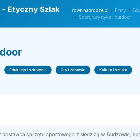
 - Etyczny Szlak
rowninadrodze.pl
Firmy
Edu
Sport, turystyka i outdoor
tdoor
Edukacja i szkolenia
Gry i zabawki
Kultura i sztuka
 dostawca sprzętu sportowego z siedzibą w Budzowie, sp