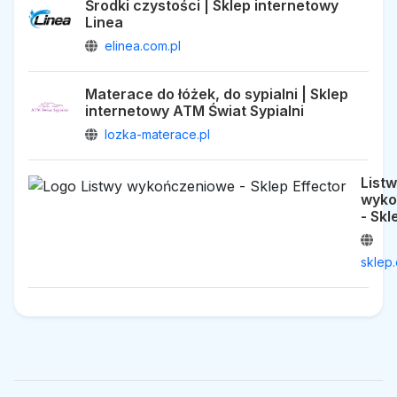
Środki czystości | Sklep internetowy
Linea
elinea.com.pl
Materace do łóżek, do sypialni | Sklep
internetowy ATM Świat Sypialni
lozka-materace.pl
List
wyko
- Skl
sklep.