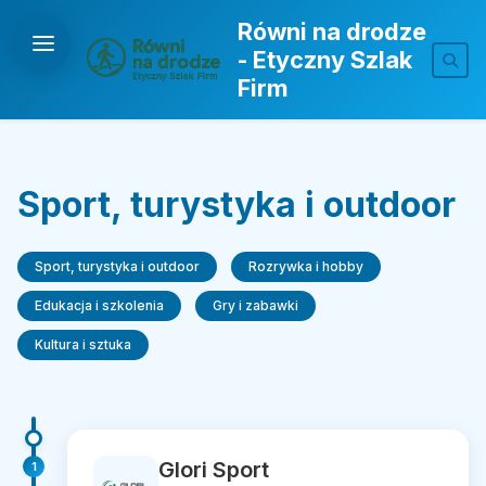
Równi na drodze
- Etyczny Szlak
Firm
Sport, turystyka i outdoor
Sport, turystyka i outdoor
Rozrywka i hobby
Edukacja i szkolenia
Gry i zabawki
Kultura i sztuka
Glori Sport
1