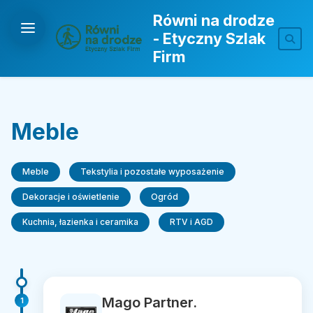
Równi na drodze
- Etyczny Szlak
Firm
Meble
Meble
Tekstylia i pozostałe wyposażenie
Dekoracje i oświetlenie
Ogród
Kuchnia, łazienka i ceramika
RTV i AGD
Mago Partner.
1