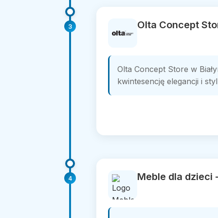
Olta Concept Sto
3
Olta Concept Store w Biał
kwintesencję elegancji i sty
Meble dla dzieci 
4