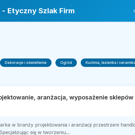
 - Etyczny Szlak Firm
Dekoracje i oświetlenie
Ogród
Kuchnia, łazienka i ceramik
rojektowanie, aranżacja, wyposażenie sklepó
rka w branży projektowania i aranżacji przestrzeni handl
pecjalizując się w tworzeniu...