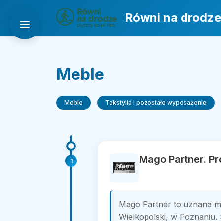
Równi na drodze
Meble
Meble
Tekstylia i pozostałe wyposażenie
Mago Partner. P
1
Mago Partner to uznana ma
Wielkopolski, w Poznaniu. S