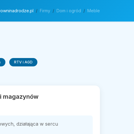
rowninadrodze.pl
Firmy
Dom i ogród
Meble
a
RTV i AGD
w i magazynów
owych, działająca w sercu