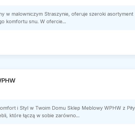
any w malowniczym Straszynie, oferuje szeroki asortyment p
o komfortu snu. W ofercie...
 WPHW
fort i Styl w Twoim Domu Sklep Meblowy WPHW z Piły wy
li, które łączą w sobie zarówno...