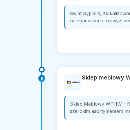
Świat Sypialni, zlokalizow
na zapewnieniu najwyższeg
Sklep meblowy
8
Sklep Meblowy WPHW – Kom
szerokim asortymentem meb