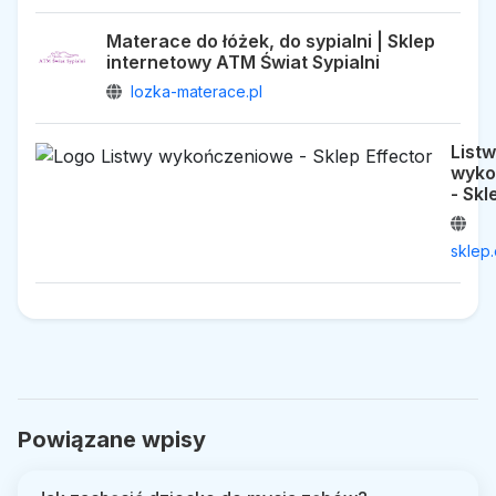
Materace do łóżek, do sypialni | Sklep
internetowy ATM Świat Sypialni
lozka-materace.pl
List
wyko
- Skl
sklep.
Powiązane wpisy