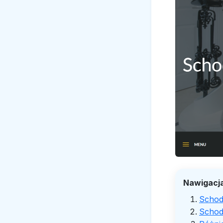
Nawigacja
Schody
Schod