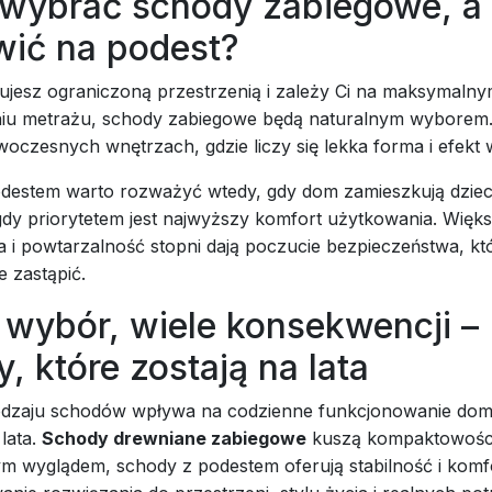
 wybrać schody zabiegowe, a 
wić na podest?
nujesz ograniczoną przestrzenią i zależy Ci na maksymaln
iu metrażu, schody zabiegowe będą naturalnym wyborem
woczesnych wnętrzach, gdzie liczy się lekka forma i efekt 
destem warto rozważyć wtedy, gdy dom zamieszkują dziec
gdy priorytetem jest najwyższy komfort użytkowania. Więk
 i powtarzalność stopni dają poczucie bezpieczeństwa, kt
e zastąpić.
 wybór, wiele konsekwencji –
, które zostają na lata
odzaju schodów wpływa na codzienne funkcjonowanie do
 lata.
Schody drewniane zabiegowe
kuszą kompaktowości
 wyglądem, schody z podestem oferują stabilność i komf