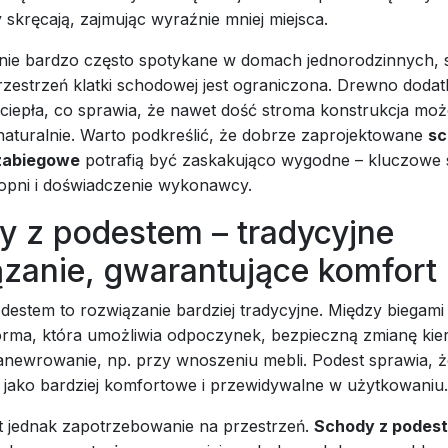
skręcają, zajmując wyraźnie mniej miejsca.
nie bardzo często spotykane w domach jednorodzinnych, 
rzestrzeń klatki schodowej jest ograniczona. Drewno doda
i ciepła, co sprawia, że nawet dość stroma konstrukcja mo
naturalnie. Warto podkreślić, że dobrze zaprojektowane
sc
zabiegowe
potrafią być zaskakująco wygodne – kluczowe 
topni i doświadczenie wykonawcy.
y z podestem – tradycyjne
ązanie, gwarantujące komfort
estem to rozwiązanie bardziej tradycyjne. Między biegami 
forma, która umożliwia odpoczynek, bezpieczną zmianę kie
manewrowanie, np. przy wnoszeniu mebli. Podest sprawia, 
 jako bardziej komfortowe i przewidywalne w użytkowaniu.
t jednak zapotrzebowanie na przestrzeń.
Schody z podes