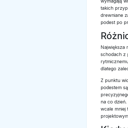
wymagają wi
takich przyp
drewniane z
podest po pr
Różnic
Największa 
schodach z p
rytmicznemu
dlatego zale
Z punktu wi
podestem są
precyzyjnego
na co dzień
wcale mniej 
projektowym