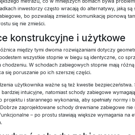
ększego metrażu, co w mniejszych domach bywa problem
adkach inwestorzy często wracają do alternatywy, jaką są
abiegowe, bo pozwalają zmieścić komunikację pionową tam
ostu się nie zmieści.
e konstrukcyjne i użytkowe
różnica między tymi dwoma rozwiązaniami dotyczy geometri
odestem wszystkie stopnie w biegu są identyczne, co sprz
 chodzeniu. W schodach zabiegowych stopnie mają różną
ca się poruszanie po ich szerszej części.
dzenia użytkownika ważne są też kwestie bezpieczeństwa.
 bardziej intuicyjne, natomiast schody zabiegowe wymagaj
 projektu i starannego wykonania, aby spełniały normy i 
. Dobrze zaprojektowane schody drewniane zabiegowe nie 
funkcjonalne – po prostu stawiają większe wymagania na e
.