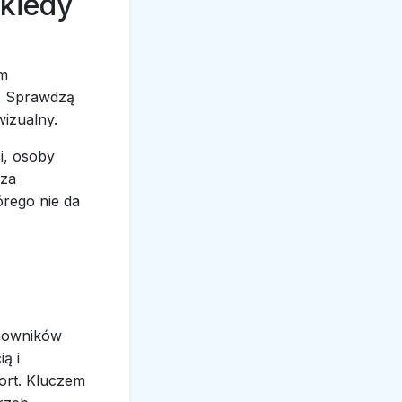
kiedy
ym
. Sprawdzą
wizualny.
i, osoby
sza
órego nie da
mowników
ą i
ort. Kluczem