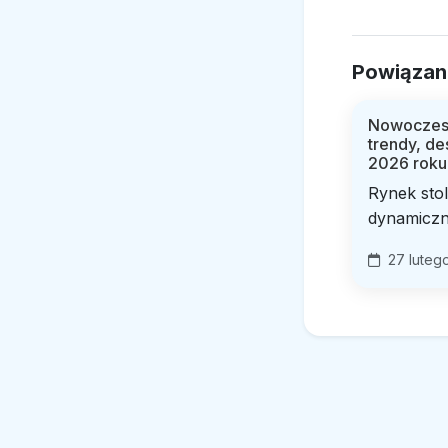
Powiązan
Nowoczesn
trendy, de
2026 roku
Rynek sto
dynamiczni
27 luteg