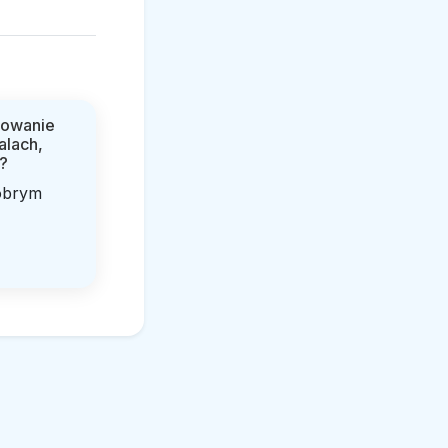
sowanie
alach,
?
obrym