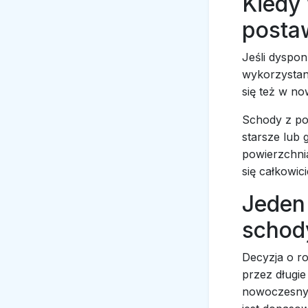
Kiedy
posta
Jeśli dyspo
wykorzystan
się też w no
Schody z po
starsze lub 
powierzchnia
się całkowici
Jeden
schody
Decyzja o r
przez długie
nowoczesnym