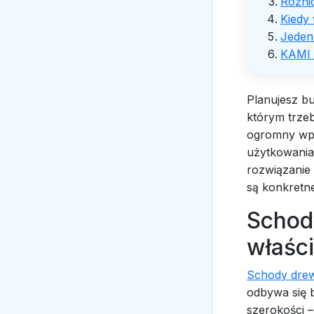
Różni
Kiedy
Jeden 
KAMI 
Planujesz b
którym trze
ogromny wpł
użytkowania
rozwiązanie 
są konkretne
Schod
właści
Schody dre
odbywa się b
szerokości 