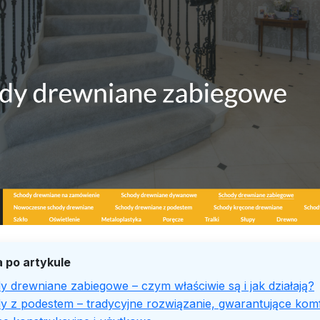
 po artykule
 drewniane zabiegowe – czym właściwie są i jak działają?
y z podestem – tradycyjne rozwiązanie, gwarantujące kom