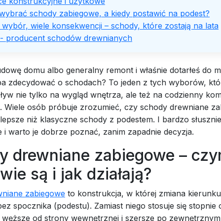
ce konstrukcyjne i użytkowe
 wybrać schody zabiegowe, a kiedy postawić na podest?
wybór, wiele konsekwencji – schody, które zostają na lata
- producent schodów drewnianych
udowę domu albo generalny remont i właśnie dotarłeś do 
ba zdecydować o schodach? To jeden z tych wyborów, któ
yw nie tylko na wygląd wnętrza, ale też na codzienny kom
. Wiele osób próbuje zrozumieć, czy schody drewniane za
lepsze niż klasyczne schody z podestem. I bardzo słusznie
 i warto je dobrze poznać, zanim zapadnie decyzja.
y drewniane zabiegowe – cz
wie są i jak działają?
wniane zabiegowe
to konstrukcja, w której zmiana kierunku
ez spocznika (podestu). Zamiast niego stosuje się stopnie 
– węższe od strony wewnętrznej i szersze po zewnętrznym 