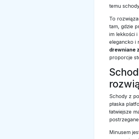
temu schody 
To rozwiąza
tam, gdzie p
im lekkości 
elegancko i 
drewniane 
proporcje s
Schod
rozwi
Schody z pod
płaska plat
łatwiejsze 
postrzegane
Minusem jes