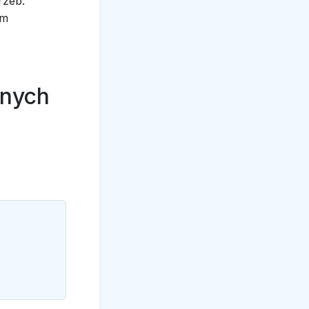
rzeb.
em
anych