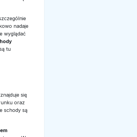
szczególnie
tkowo nadaje
że wyglądać
hody
są tu
znajduje się
runku oraz
że schody są
tem