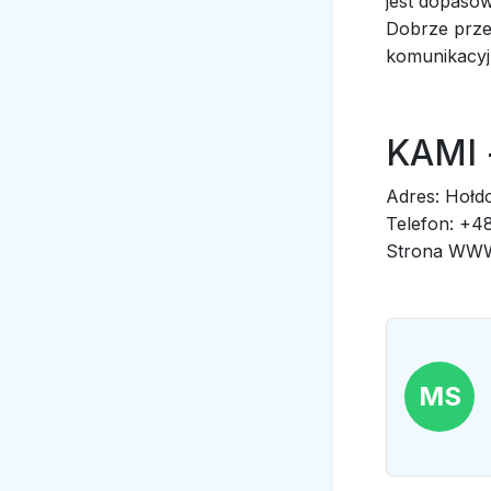
jest dopasow
Dobrze prze
komunikacyj
KAMI 
Adres: Hołd
Telefon: +4
Strona WWW:
MS