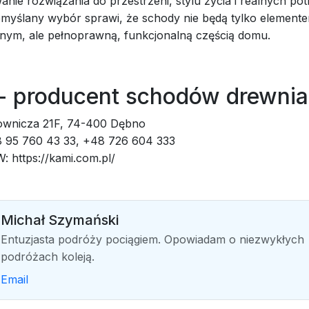
anie rozwiązania do przestrzeni, stylu życia i realnych pot
myślany wybór sprawi, że schody nie będą tylko element
nym, ale pełnoprawną, funkcjonalną częścią domu.
- producent schodów drewni
ownicza 21F, 74-400 Dębno
8 95 760 43 33, +48 726 604 333
 https://kami.com.pl/
Michał Szymański
Entuzjasta podróży pociągiem. Opowiadam o niezwykłych
podróżach koleją.
Email