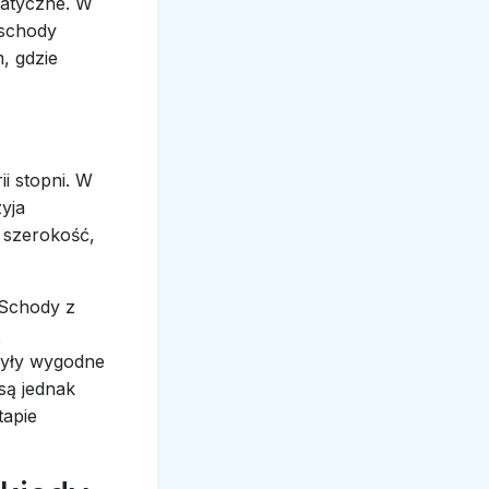
atyczne. W
 schody
, gdzie
i stopni. W
yja
 szerokość,
 Schody z
ą
były wygodne
są jednak
tapie