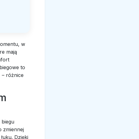
momentu, w
re mają
fort
biegowe to
 – różnice
ym
 biegu
o zmiennej
łuku. Dzięki