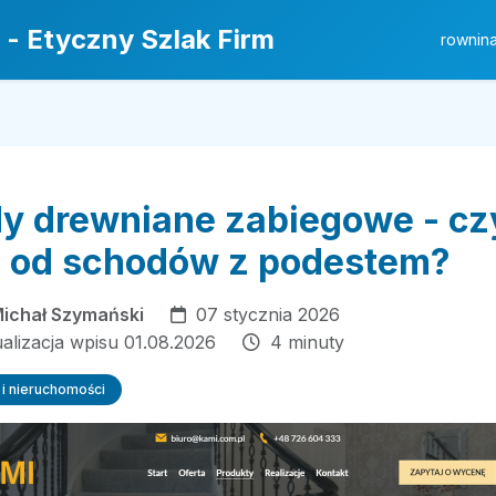
 - Etyczny Szlak Firm
rownin
y drewniane zabiegowe - cz
ą od schodów z podestem?
ichał Szymański
07 stycznia 2026
ualizacja wpisu 01.08.2026
4 minuty
i nieruchomości