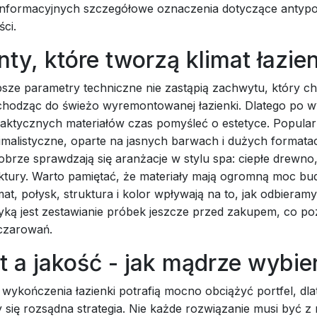
 informacyjnych szczegółowe oznaczenia dotyczące antypo
ci.
ty, które tworzą klimat łazien
psze parametry techniczne nie zastąpią zachwytu, który c
chodząc do świeżo wyremontowanej łazienki. Dlatego po 
raktycznych materiałów czas pomyśleć o estetyce. Popular
malistyczne, oparte na jasnych barwach i dużych formatac
obrze sprawdzają się aranżacje w stylu spa: ciepłe drewno
aktury. Warto pamiętać, że materiały mają ogromną moc b
at, połysk, struktura i kolor wpływają na to, jak odbieramy
yką jest zestawianie próbek jeszcze przed zakupem, co p
czarowań.
 a jakość - jak mądrze wybie
 wykończenia łazienki potrafią mocno obciążyć portfel, dl
y się rozsądna strategia. Nie każde rozwiązanie musi być z