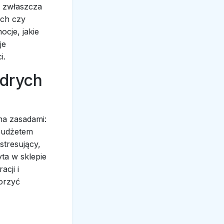
o zwłaszcza
ych czy
cje, jakie
je
i.
ądrych
ma zasadami:
 budżetem
stresujący,
ta w sklepie
cji i
orzyć