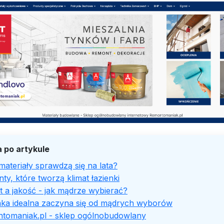
 po artykule
materiały sprawdzą się na lata?
ty, które tworzą klimat łazienki
 a jakość - jak mądrze wybierać?
nka idealna zaczyna się od mądrych wyborów
tomaniak.pl - sklep ogólnobudowlany