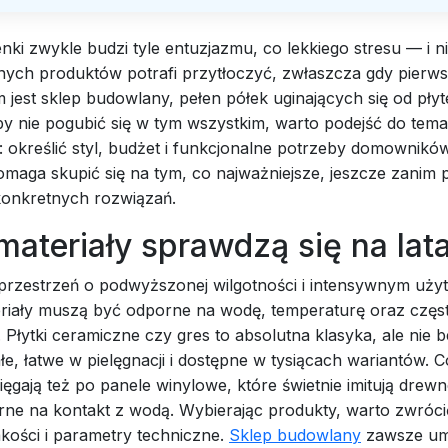
nki zwykle budzi tyle entuzjazmu, co lekkiego stresu — i n
pnych produktów potrafi przytłoczyć, zwłaszcza gdy pierw
 jest sklep budowlany, pełen półek uginających się od płyte
y nie pogubić się w tym wszystkim, warto podejść do tema
e: określić styl, budżet i funkcjonalne potrzeby domownikó
maga skupić się na tym, co najważniejsze, jeszcze zanim 
onkretnych rozwiązań.
materiały sprawdzą się na lat
 przestrzeń o podwyższonej wilgotności i intensywnym uży
eriały muszą być odporne na wodę, temperaturę oraz częs
 Płytki ceramiczne czy gres to absolutna klasyka, ale nie
e, łatwe w pielęgnacji i dostępne w tysiącach wariantów. C
ięgają też po panele winylowe, które świetnie imitują drewn
rne na kontakt z wodą. Wybierając produkty, warto zwróc
jakości i parametry techniczne.
Sklep budowlany
zawsze um