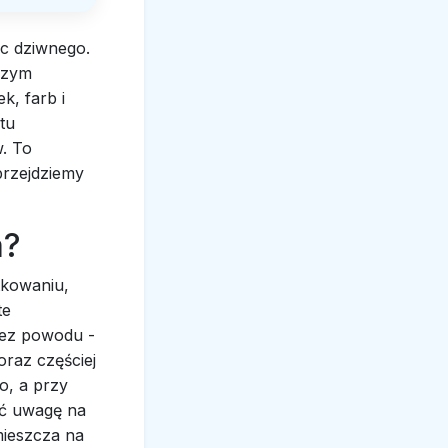
ic dziwnego.
szym
k, farb i
tu
w. To
przejdziemy
a?
tkowaniu,
te
 bez powodu -
oraz częściej
o, a przy
ić uwagę na
ieszcza na