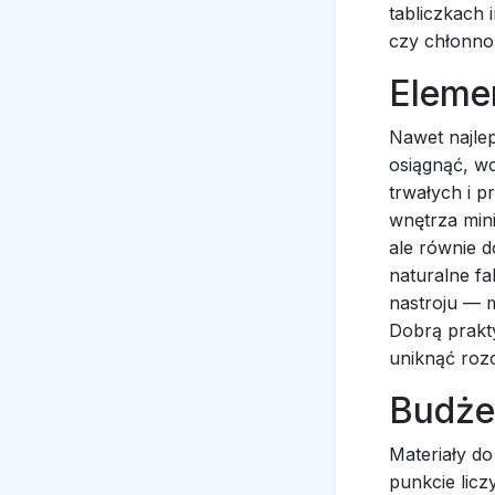
tabliczkach
czy chłonnoś
Elemen
Nawet najle
osiągnąć, w
trwałych i p
wnętrza mini
ale równie d
naturalne f
nastroju — m
Dobrą prakt
uniknąć roz
Budżet
Materiały do
punkcie licz