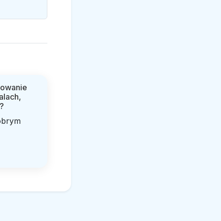
sowanie
alach,
?
obrym