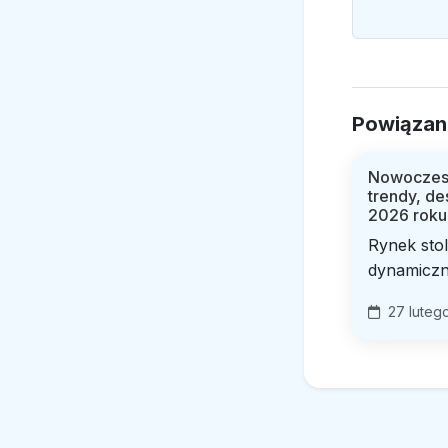
Powiązan
Nowoczesn
trendy, de
2026 roku
Rynek sto
dynamiczni
27 luteg