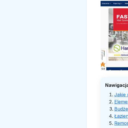
Nawigacja
Jakie 
Elemen
Budżet
Łazie
Remon