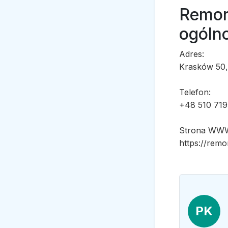
Remon
ogóln
Adres:
Krasków 50,
Telefon:
+48 510 719
Strona WW
https://remo
PK