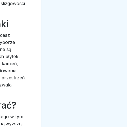
ślizgowości
ki
hcesz
wyborze
ne są
h płytek,
, kamień,
udowania
 przestrzeń.
ozwala
rać?
atego w tym
 najwyższej