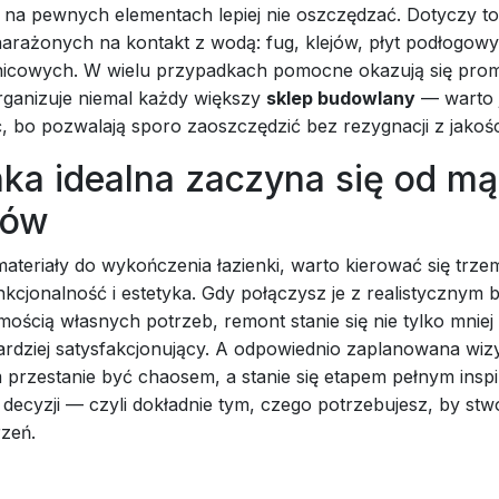
k na pewnych elementach lepiej nie oszczędzać. Dotyczy t
arażonych na kontakt z wodą: fug, klejów, płyt podłogow
nicowych. W wielu przypadkach pomocne okazują się promo
rganizuje niemal każdy większy
sklep budowlany
— warto 
 bo pozwalają sporo zaoszczędzić bez rezygnacji z jakośc
nka idealna zaczyna się od m
rów
ateriały do wykończenia łazienki, warto kierować się trze
nkcjonalność i estetyka. Gdy połączysz je z realistycznym
ością własnych potrzeb, remont stanie się nie tylko mniej 
ardziej satysfakcjonujący. A odpowiednio zaplanowana wizy
rzestanie być chaosem, a stanie się etapem pełnym inspira
ecyzji — czyli dokładnie tym, czego potrzebujesz, by stw
zeń.