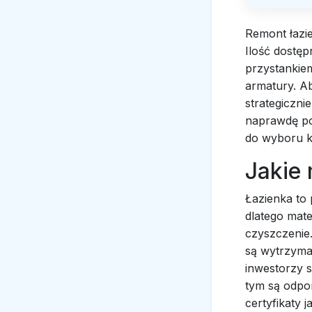
Remont łazie
Ilość dostę
przystankiem
armatury. Ab
strategiczni
naprawdę po
do wyboru k
Jakie 
Łazienka to
dlatego mat
czyszczenie.
są wytrzymał
inwestorzy s
tym są odpo
certyfikaty 