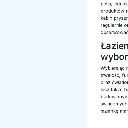
półki, jedna
produktów n
kabin prysz
regularnie o
obserwować,
Łazie
wybo
Wybierając m
trwałość, fu
oraz świadom
lecz także b
budowlanym p
świadomych d
łazienkę mar