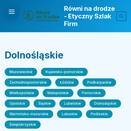
Równi na drodze
- Etyczny Szlak
Firm
Dolnośląskie
Mazowieckie
Kujawsko-pomorskie
Zachodniopomorskie
Łódzkie
Podkarpackie
Wielkopolskie
Małopolskie
Pomorskie
Opolskie
Śląskie
Lubelskie
Dolnośląskie
Warmińsko-mazurskie
Lubuskie
Podlaskie
Świętokrzyskie