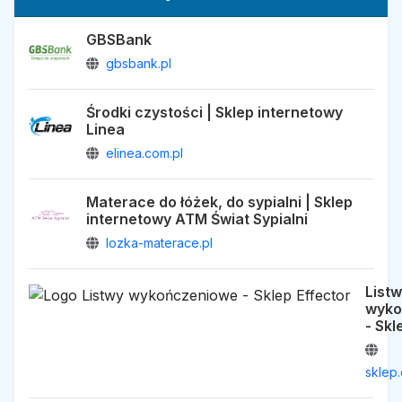
GBSBank
gbsbank.pl
Środki czystości | Sklep internetowy
Linea
elinea.com.pl
Materace do łóżek, do sypialni | Sklep
internetowy ATM Świat Sypialni
lozka-materace.pl
List
wyko
- Skl
sklep.