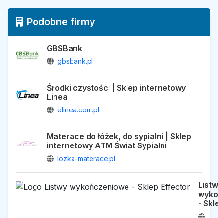
Podobne firmy
GBSBank
gbsbank.pl
Środki czystości | Sklep internetowy
Linea
elinea.com.pl
Materace do łóżek, do sypialni | Sklep
internetowy ATM Świat Sypialni
lozka-materace.pl
List
wyko
- Skl