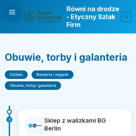
Równi na drodze
- Etyczny Szlak
Firm
Obuwie, torby i galanteria
Odzież
Biżuteria i zegarki
Obuwie, torby i galanteria
Sklep z walizkami BG
1
Berlin