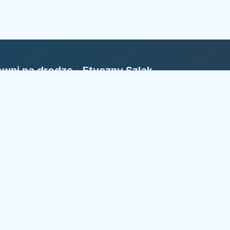
wni na drodze - Etyczny Szlak
rm
yczny Szlak Firm: Nasza reguła to
ansparentność. Bezpieczny kierunek w
żdym wyborze.