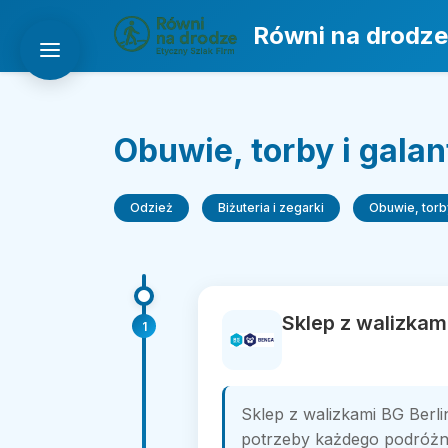
Równi na drodze
Obuwie, torby i galan
Odzież
Biżuteria i zegarki
Obuwie, torby
Sklep z walizkami
1
Sklep z walizkami BG Berli
potrzeby każdego podróżni