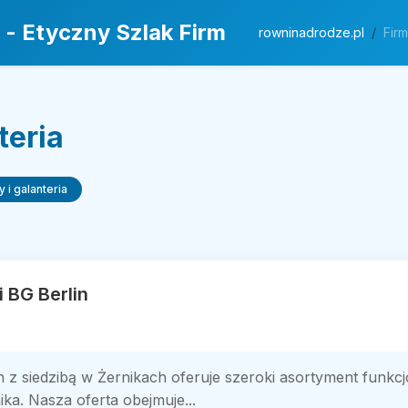
 - Etyczny Szlak Firm
rowninadrodze.pl
Fir
teria
 i galanteria
 BG Berlin
n z siedzibą w Żernikach oferuje szeroki asortyment funk
ka. Nasza oferta obejmuje...