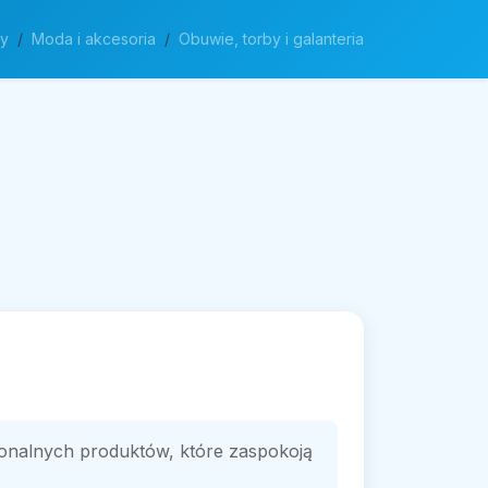
my
Moda i akcesoria
Obuwie, torby i galanteria
cjonalnych produktów, które zaspokoją