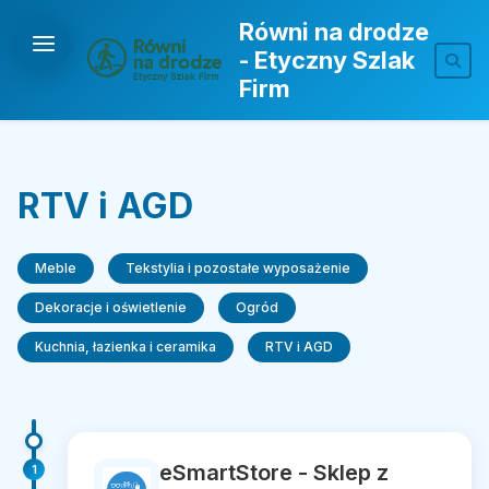
Równi na drodze
- Etyczny Szlak
Firm
RTV i AGD
Meble
Tekstylia i pozostałe wyposażenie
Dekoracje i oświetlenie
Ogród
Kuchnia, łazienka i ceramika
RTV i AGD
eSmartStore - Sklep z
1