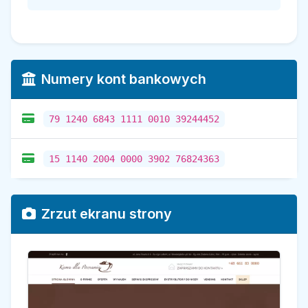
Numery kont bankowych
79 1240 6843 1111 0010 39244452
15 1140 2004 0000 3902 76824363
Zrzut ekranu strony