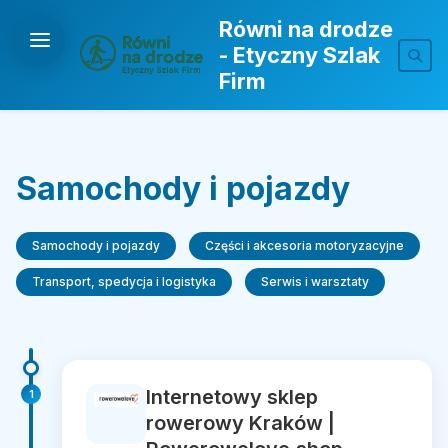
Równi na drodze
- Etyczny Szlak
Firm
Samochody i pojazdy
Samochody i pojazdy
Części i akcesoria motoryzacyjne
Transport, spedycja i logistyka
Serwis i warsztaty
Internetowy sklep
1
rowerowy Kraków |