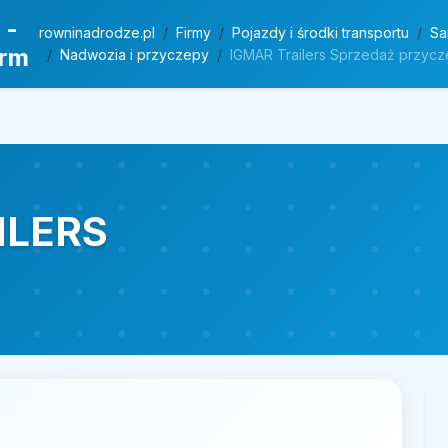
 -
rowninadrodze.pl
Firmy
Pojazdy i środki transportu
Sa
irm
Nadwozia i przyczepy
IGMAR Trailers Sprzedaż przy
ILERS