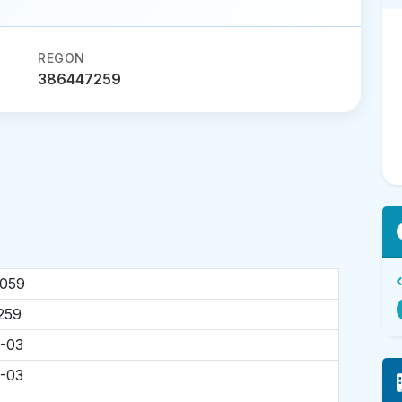
REGON
386447259
6059
259
-03
-03