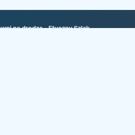
wni na drodze - Etyczny Szlak
rm
yczny Szlak Firm: Nasza reguła to
ansparentność. Bezpieczny kierunek w
żdym wyborze.
trzeżone.