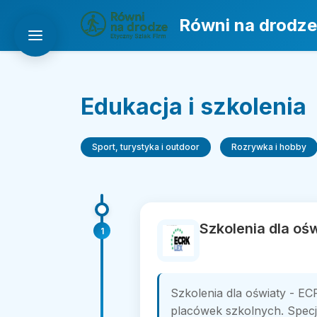
Równi na drodze
Edukacja i szkolenia
Sport, turystyka i outdoor
Rozrywka i hobby
Szkolenia dla oś
1
Szkolenia dla oświaty - ECR
placówek szkolnych. Specja