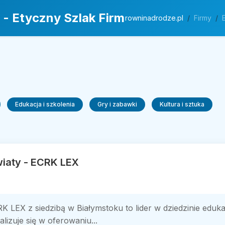
 - Etyczny Szlak Firm
rowninadrodze.pl
Firmy
Edukacja i szkolenia
Gry i zabawki
Kultura i sztuka
wiaty - ECRK LEX
K LEX z siedzibą w Białymstoku to lider w dziedzinie edukac
lizuje się w oferowaniu...