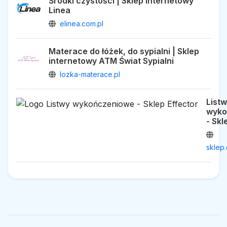
Środki czystości | Sklep internetowy
Linea
elinea.com.pl
Materace do łóżek, do sypialni | Sklep
internetowy ATM Świat Sypialni
lozka-materace.pl
List
wyko
- Skl
sklep.