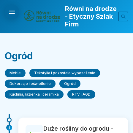
Równi na drodze
- Etyczny Szlak
Firm
Ogród
Meble
Tekstylia i pozostałe wyposażenie
Dekoracje i oświetlenie
Ogród
Kuchnia, łazienka i ceramika
RTV i AGD
Duże rośliny do ogrodu -
1