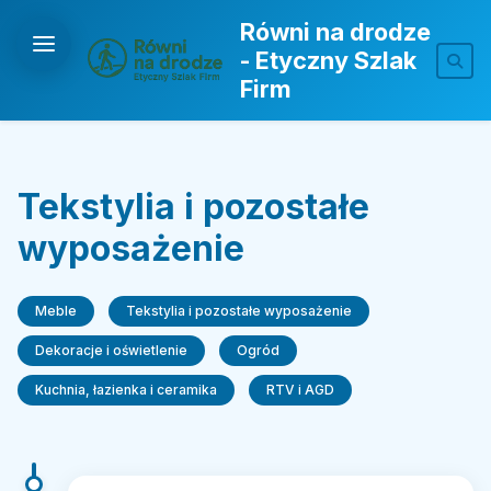
Równi na drodze
- Etyczny Szlak
Firm
Tekstylia i pozostałe
wyposażenie
Meble
Tekstylia i pozostałe wyposażenie
Dekoracje i oświetlenie
Ogród
Kuchnia, łazienka i ceramika
RTV i AGD