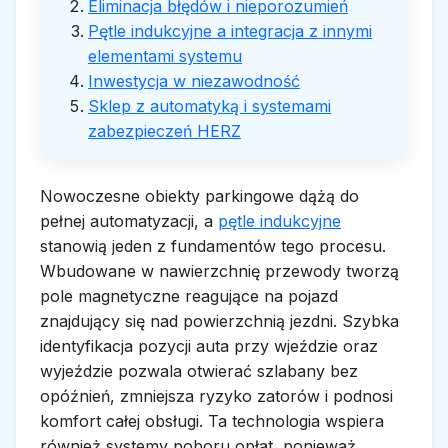
Eliminacja błędów i nieporozumień
Pętle indukcyjne a integracja z innymi
elementami systemu
Inwestycja w niezawodność
Sklep z automatyką i systemami
zabezpieczeń HERZ
Nowoczesne obiekty parkingowe dążą do
pełnej automatyzacji, a
pętle indukcyjne
stanowią jeden z fundamentów tego procesu.
Wbudowane w nawierzchnię przewody tworzą
pole magnetyczne reagujące na pojazd
znajdujący się nad powierzchnią jezdni. Szybka
identyfikacja pozycji auta przy wjeździe oraz
wyjeździe pozwala otwierać szlabany bez
opóźnień, zmniejsza ryzyko zatorów i podnosi
komfort całej obsługi. Ta technologia wspiera
również systemy poboru opłat, ponieważ