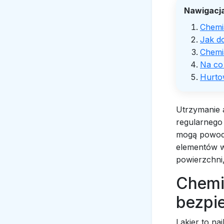
Nawigacja
Chemi
Jak d
Chemi
Na co 
Hurto
Utrzymanie 
regularnego
mogą powodo
elementów w
powierzchni,
Chemi
bezpie
Lakier to na