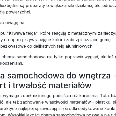
iezbędne są preparaty o większej sile działania, ale jednoc
la powierzchni.
ić uwagę na:
ypu "Krwawa felga", które reagują z metalicznymi zanieczy
ty do opon przywracające kolor i zabezpieczające gumę,
 bezkwasowe do delikatnych felg aluminiowych.
 chemia samochodowa nie tylko poprawia wygląd, ale też 
zkodzeniami.
a samochodowa do wnętrza 
t i trwałość materiałów
 wymaga zupełnie innego podejścia niż karoseria. Tutaj licz
ść, ale też zachowanie właściwości materiałów - plastiku, 
 praktyce najlepiej sprawdzają się środki dedykowane konk
om. Wysokiej jakości chemia samochodowa pozwala nie tyl