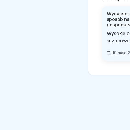
Wynajem m
sposób na
gospodars
Wysokie c
sezonowoś
19 maja 