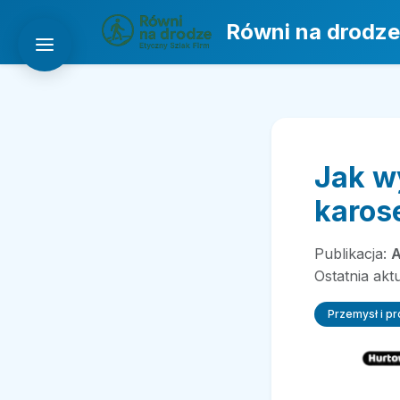
Równi na drodze
Jak w
karose
Publikacja:
A
Ostatnia akt
Przemysł i p