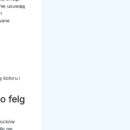
nie usuwają
h
owane
 koloru i
o felg
klocków
ki nie