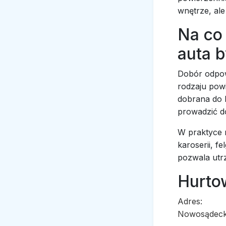
wnętrze, ale
Na co
auta b
Dobór odpow
rodzaju pow
dobrana do 
prowadzić d
W praktyce n
karoserii, f
pozwala utr
Hurto
Adres:
Nowosądeck