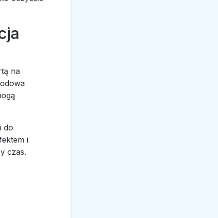
cja
tą na
chodowa
mogą
i do
fektem i
y czas.