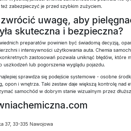
 też zabezpieczyć je przed szybkim zużyciem.
 zwrócić uwagę, aby pielęgna
yła skuteczna i bezpieczna?
iednich preparatów powinien być świadomą decyzją, opar
ierzchni i intensywności użytkowania auta. Chemia samo
konkretnych zastosowań pozwala uniknąć błędów, które 
o uszkodzeń lub pogorszenia wyglądu pojazdu.
ajlepiej sprawdza się podejście systemowe - osobne środk
elg, opon i wnętrza. Taki zestaw daje większą kontrolę nad e
zymać samochód w dobrym stanie wizualnym przez dłuższ
wniachemiczna.com
a 37, 33-335 Nawojowa