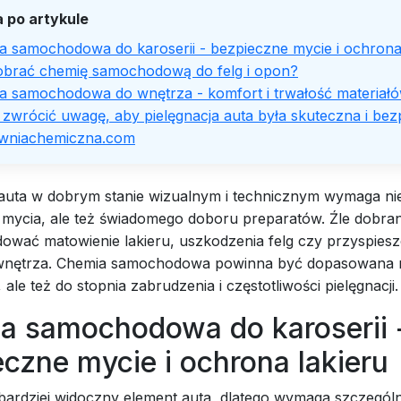
 po artykule
a samochodowa do karoserii - bezpieczne mycie i ochrona
obrać chemię samochodową do felg i opon?
a samochodowa do wnętrza - komfort i trwałość materiał
zwrócić uwagę, aby pielęgnacja auta była skuteczna i bez
wniachemiczna.com
auta w dobrym stanie wizualnym i technicznym wymaga nie
 mycia, ale też świadomego doboru preparatów. Źle dobran
wać matowienie lakieru, uszkodzenia felg czy przyspies
nętrza. Chemia samochodowa powinna być dopasowana ni
 ale też do stopnia zabrudzenia i częstotliwości pielęgnacji.
a samochodowa do karoserii 
czne mycie i ochrona lakieru
jbardziej widoczny element auta, dlatego wymaga szczególn