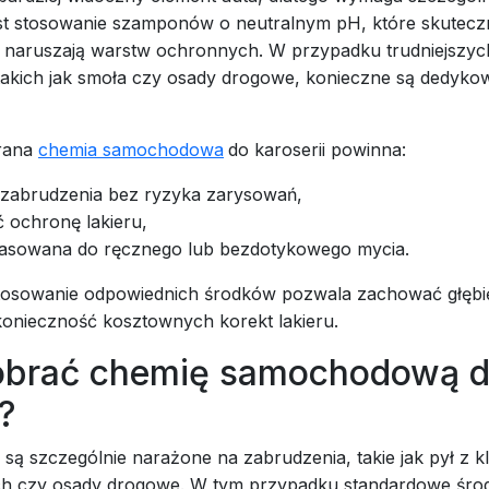
st stosowanie szamponów o neutralnym pH, które skutecz
ie naruszają warstw ochronnych. W przypadku trudniejszyc
takich jak smoła czy osady drogowe, konieczne są dedyk
rana
chemia samochodowa
do karoserii powinna:
zabrudzenia bez ryzyka zarysowań,
 ochronę lakieru,
asowana do ręcznego lub bezdotykowego mycia.
tosowanie odpowiednich środków pozwala zachować głębię
konieczność kosztownych korekt lakieru.
obrać chemię samochodową d
?
y są szczególnie narażone na zabrudzenia, takie jak pył z 
 czy osady drogowe. W tym przypadku standardowe środ