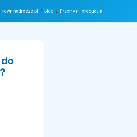
rowninadrodze.pl
Blog
Przemysł i produkcja
 do
a?