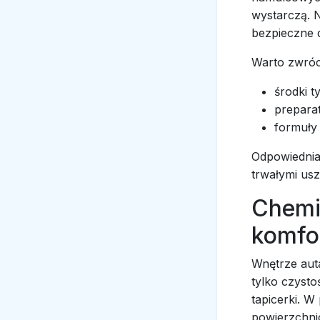
wystarczą. N
bezpieczne d
Warto zwróc
środki t
prepara
formuły
Odpowiednia
trwałymi us
Chemi
komfor
Wnętrze auta
tylko czysto
tapicerki. W
powierzchni