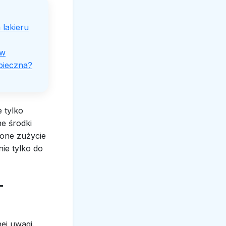
 lakieru
ów
pieczna?
 tylko
e środki
zone zużycie
e tylko do
-
ej uwagi.