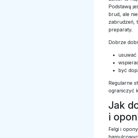
Podstawą je
brud, ale n
zabrudzeń, 
preparaty.
Dobrze dob
usuwać 
wspierać
być dop
Regularne s
ograniczyć 
Jak d
i opon
Felgi i opon
hamulcowych