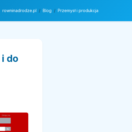
rowninadrodze.pl
Blog
Przemysł i produkcja
i do