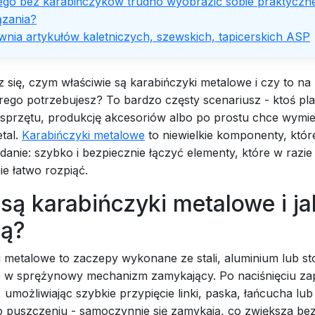
ego bez karabińczyków trudno wyobrazić sobie praktyczn
ązania?
wnia artykułów kaletniczych, szewskich, tapicerskich ASP
 się, czym właściwie są karabińczyki metalowe i czy to n
rego potrzebujesz? To bardzo częsty scenariusz - ktoś pla
 sprzętu, produkcję akcesoriów albo po prostu chce wymie
etal.
Karabińczyki metalowe
to niewielkie komponenty, któr
anie: szybko i bezpiecznie łączyć elementy, które w razie
e łatwo rozpiąć.
ą karabińczyki metalowe i ja
ją?
 metalowe to zaczepy wykonane ze stali, aluminium lub st
w sprężynowy mechanizm zamykający. Po naciśnięciu za
ę, umożliwiając szybkie przypięcie linki, paska, łańcucha lu
o puszczeniu - samoczynnie się zamykają, co zwiększa be