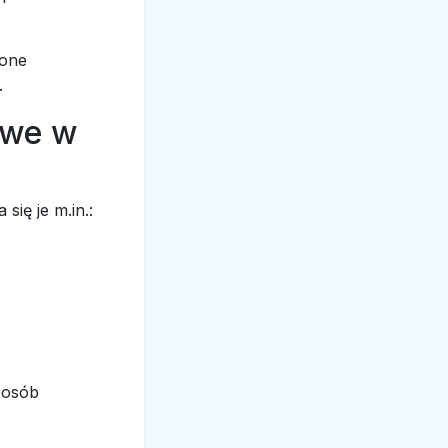
ione
.
owe w
ię je m.in.:
posób