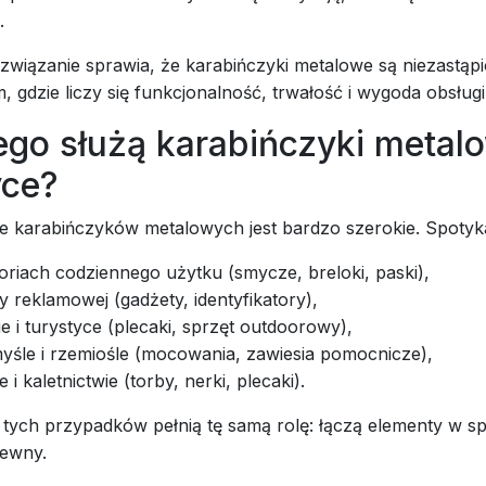
.
związanie sprawia, że karabińczyki metalowe są niezastąp
, gdzie liczy się funkcjonalność, trwałość i wygoda obsługi
ego służą karabińczyki metal
yce?
 karabińczyków metalowych jest bardzo szerokie. Spotyka s
riach codziennego użytku (smycze, breloki, paski),
 reklamowej (gadżety, identyfikatory),
e i turystyce (plecaki, sprzęt outdoorowy),
yśle i rzemiośle (mocowania, zawiesia pomocnicze),
 i kaletnictwie (torby, nerki, plecaki).
tych przypadków pełnią tę samą rolę: łączą elementy w s
pewny.