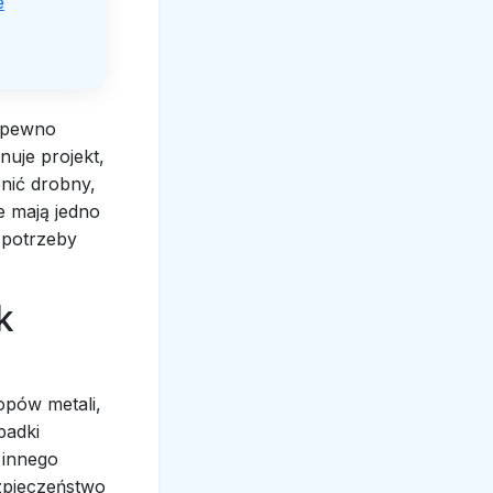
e
a pewno
nuje projekt,
nić drobny,
e mają jedno
 potrzeby
k
opów metali,
padki
b innego
zpieczeństwo