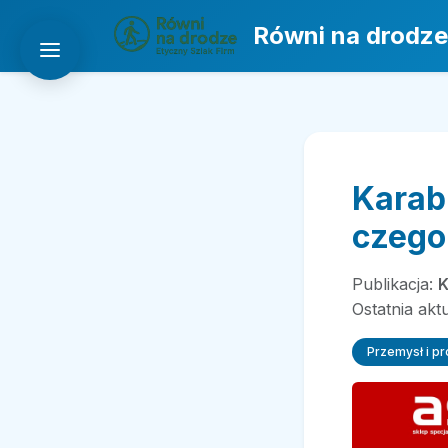
Równi na drodze
Karabi
czego
Publikacja:
K
Ostatnia akt
Przemysł i p