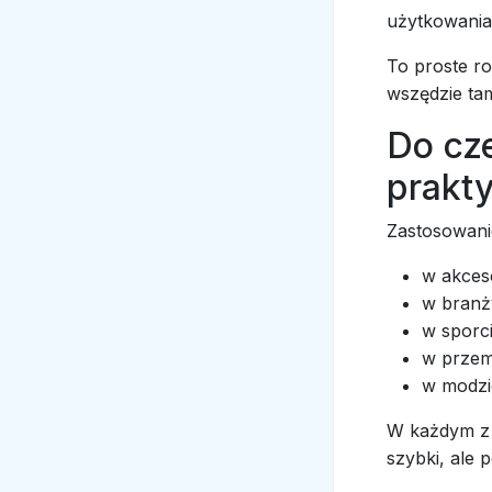
użytkowania
To proste ro
wszędzie tam
Do cz
prakt
Zastosowanie
w akceso
w branży
w sporci
w przem
w modzie
W każdym z 
szybki, ale 