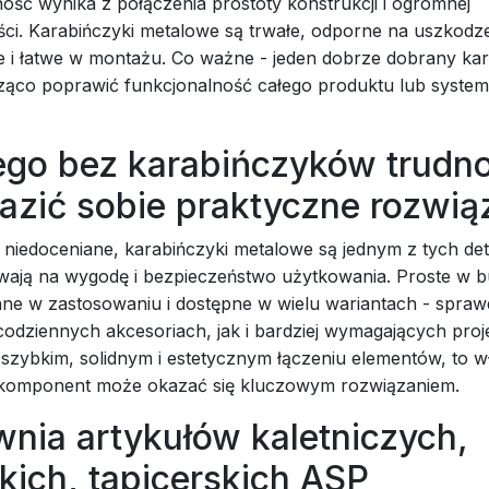
ość wynika z połączenia prostoty konstrukcji i ogromnej
ści. Karabińczyki metalowe są trwałe, odporne na uszkodz
 i łatwe w montażu. Co ważne - jeden dobrze dobrany ka
cząco poprawić funkcjonalność całego produktu lub syste
ego bez karabińczyków trudn
azić sobie praktyczne rozwią
niedoceniane, karabińczyki metalowe są jednym z tych deta
ywają na wygodę i bezpieczeństwo użytkowania. Proste w 
ne w zastosowaniu i dostępne w wielu wariantach - sprawd
dziennych akcesoriach, jak i bardziej wymagających proje
 szybkim, solidnym i estetycznym łączeniu elementów, to w
komponent może okazać się kluczowym rozwiązaniem.
nia artykułów kaletniczych,
kich, tapicerskich ASP