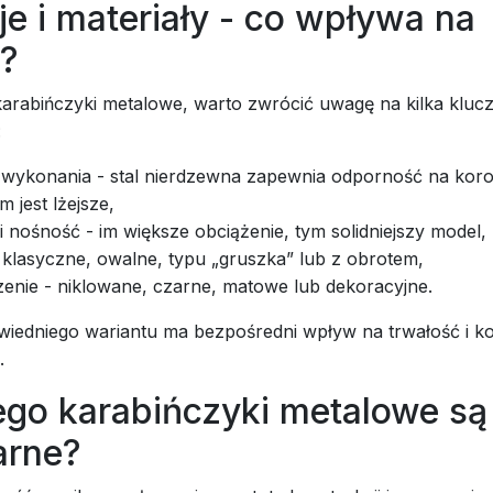
e i materiały - co wpływa na
?
karabińczyki metalowe, warto zwrócić uwagę na kilka klu
:
ł wykonania - stal nierdzewna zapewnia odporność na koro
m jest lżejsze,
i nośność - im większe obciążenie, tym solidniejszy model,
- klasyczne, owalne, typu „gruszka” lub z obrotem,
enie - niklowane, czarne, matowe lub dekoracyjne.
iedniego wariantu ma bezpośredni wpływ na trwałość i k
.
ego karabińczyki metalowe są
arne?