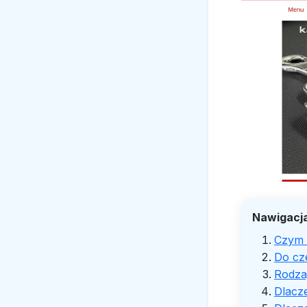
Nawigacja
Czym s
Do cz
Rodzaj
Dlacz