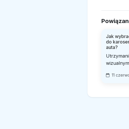
Powiązan
Jak wybr
do karoser
auta?
Utrzymani
wizualnym i
11 czerw