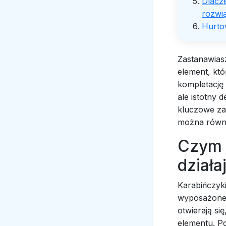
Dlacz
rozwi
Hurto
Zastanawiasz
element, któ
kompletację
ale istotny d
kluczowe zad
można równi
Czym s
działa
Karabińczyki
wyposażone 
otwierają si
elementu. P