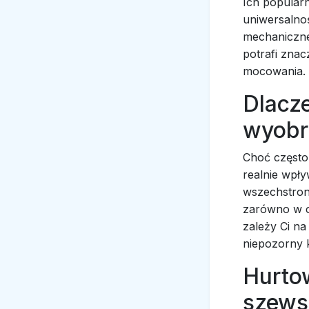
Ich popularn
uniwersalno
mechaniczne
potrafi zna
mocowania.
Dlacz
wyobr
Choć często 
realnie wpł
wszechstron
zarówno w co
zależy Ci na
niepozorny 
Hurtow
szews