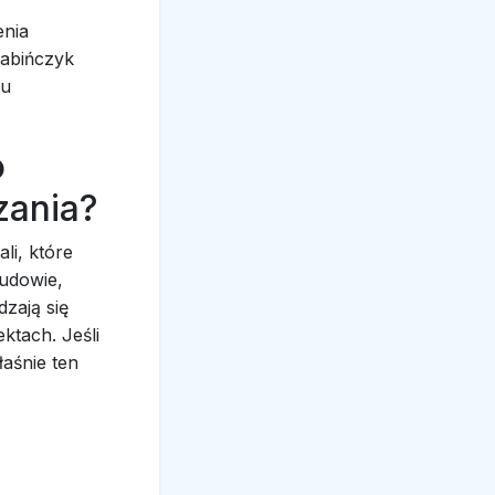
enia
rabińczyk
mu
o
zania?
li, które
budowie,
zają się
ktach. Jeśli
łaśnie ten