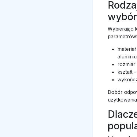
Rodzaj
wybór
Wybierając 
parametrów
materia
aluminiu
rozmiar 
kształt 
wykończ
Dobór odpow
użytkowania
Dlacz
popul