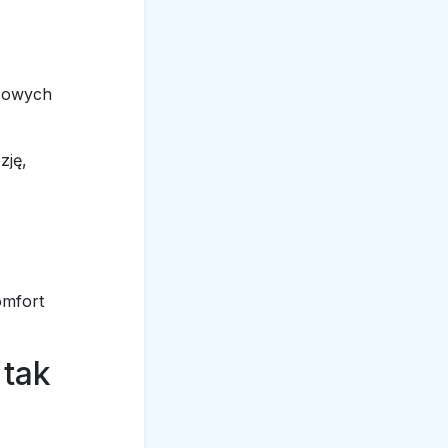
czowych
zję,
omfort
 tak