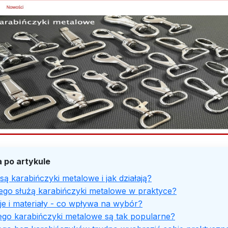
 po artykule
ą karabińczyki metalowe i jak działają?
ego służą karabińczyki metalowe w praktyce?
e i materiały - co wpływa na wybór?
ego karabińczyki metalowe są tak popularne?