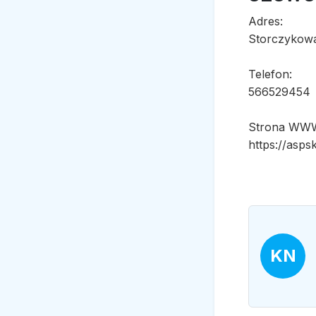
Adres:
Storczykowa
Telefon:
566529454
Strona WW
https://aspsk
KN