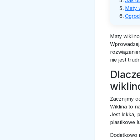
Jak d
Maty 
Ogrod
Maty wiklino
Wprowadzają 
rozwiązanie
nie jest tru
Dlacz
wikli
Zacznijmy o
Wiklina to n
Jest lekka,
plastikowe l
Dodatkowo ma