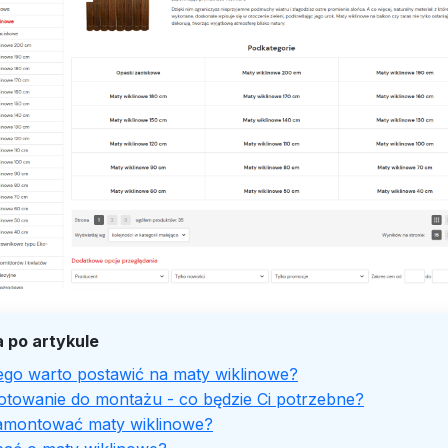
 po artykule
ego warto postawić na maty wiklinowe?
otowanie do montażu - co będzie Ci potrzebne?
amontować maty wiklinowe?