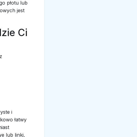
go płotu lub
nowych jest
zie Ci
z
yste i
tkowo łatwy
iast
 lub linki,