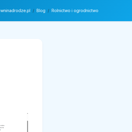
owninadrodze.pl
Blog
Rolnictwo i ogrodnictwo
u