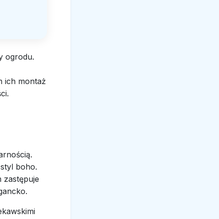
y ogrodu.
m ich montaż
ści.
arnością.
 styl boho.
 zastępuje
egancko.
iekawskimi