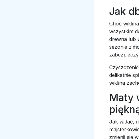
Jak d
Choć wiklina
wszystkim d
drewna lub w
sezonie zimo
zabezpieczy
Czyszczenie 
delikatnie s
wiklina zach
Maty 
piękną
Jak widać, m
majsterkowi
zmienił się w