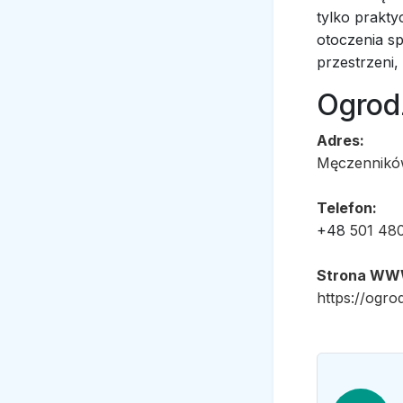
tylko prakty
otoczenia s
przestrzeni,
Ogrod
Adres:
Męczenników
Telefon:
+48
501 48
Strona WW
https://ogro