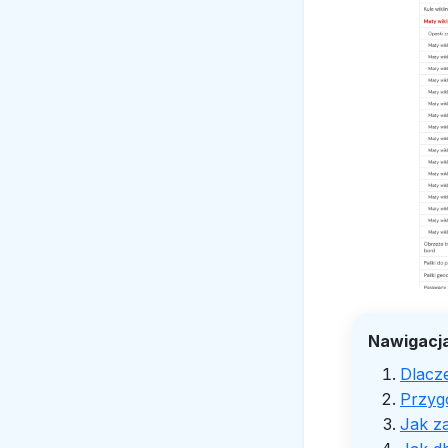
Nawigacja
Dlacz
Przyg
Jak z