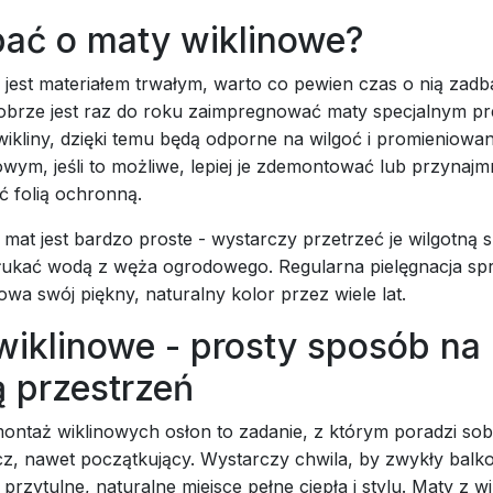
bać o maty wiklinowe?
 jest materiałem trwałym, warto co pewien czas o nią zadb
obrze jest raz do roku zaimpregnować maty specjalnym p
ikliny, dzięki temu będą odporne na wilgoć i promieniowa
wym, jeśli to możliwe, lepiej je zdemontować lub przynajmn
ć folią ochronną.
mat jest bardzo proste - wystarczy przetrzeć je wilgotną 
płukać wodą z węża ogrodowego. Regularna pielęgnacja spr
owa swój piękny, naturalny kolor przez wiele lat.
wiklinowe - prosty sposób na
 przestrzeń
ontaż wiklinowych osłon to zadanie, z którym poradzi sob
cz, nawet początkujący. Wystarczy chwila, by zwykły balk
 przytulne, naturalne miejsce pełne ciepła i stylu. Maty z wi