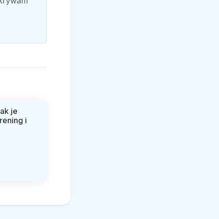
dkrywam
jak je
ening i