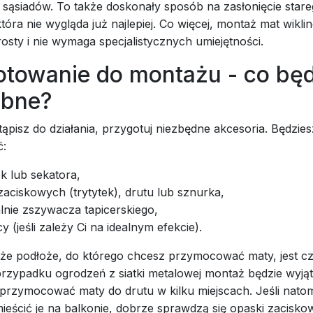
 sąsiadów. To także doskonały sposób na zasłonięcie stare
która nie wygląda już najlepiej. Co więcej, montaż mat wikli
sty i nie wymaga specjalistycznych umiejętności.
otowanie do montażu - co będ
ebne?
ąpisz do działania, przygotuj niezbędne akcesoria. Będzies
ć:
k lub sekatora,
aciskowych (trytytek), drutu lub sznurka,
lnie zszywacza tapicerskiego,
y (jeśli zależy Ci na idealnym efekcie).
 że podłoże, do którego chcesz przymocować maty, jest cz
przypadku ogrodzeń z siatki metalowej montaż będzie wyją
przymocować maty do drutu w kilku miejscach. Jeśli natom
ieścić je na balkonie, dobrze sprawdzą się opaski zaciskowe