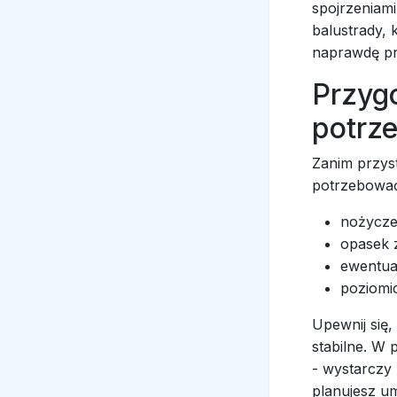
spojrzeniami
balustrady, 
naprawdę pro
Przyg
potrz
Zanim przyst
potrzebowa
nożycze
opasek z
ewentua
poziomic
Upewnij się,
stabilne. W 
- wystarczy 
planujesz um