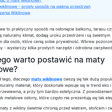
bać o maty wiklinowe?
wiklinowe - prosty sposób na piękną przestrzeń
zenia Wiklinowe
we to praktyczny sposób na osłonięcie balkonu, tarasu cz
naturalny klimat, dodają uroku przestrzeni i są świetnym
m dla osób, które cenią sobie prywatność. Wbrew pozoro
dny - wystarczy kilka prostych narzędzi i odrobina cierpliwo
ego warto postawić na maty
nowe?
d tego, dlaczego
maty wiklinowe
cieszą się tak dużą popul
aturalny materiał, który doskonale wpisuje się w trend eko i
 przewiewna, a przy tym bardzo estetyczna. Z powodzeniem
ub metalowe osłony, które często nie prezentują się tak el
ty z wikliny świetnie chronią przed wiatrem, słońcem i c