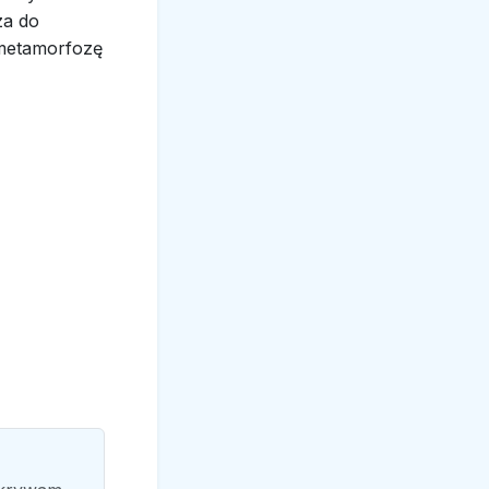
za do
 metamorfozę