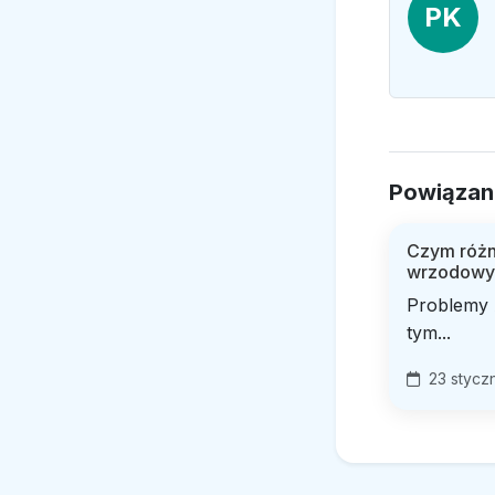
PK
Powiązan
Czym różni
wrzodowyc
Problemy 
tym...
23 stycz