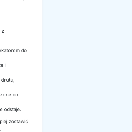
 z
 sekatorem do
a i
 drutu,
czone co
e odstaje.
piej zostawić
.