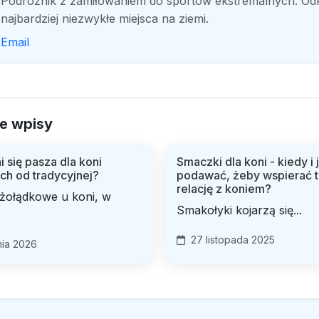
Podróżnik z zamiłowaniem do sportów ekstremalnych. O
najbardziej niezwykłe miejsca na ziemi.
Email
e wpisy
 się pasza dla koni
Smaczki dla koni - kiedy i 
h od tradycyjnej?
podawać, żeby wspierać tr
relację z koniem?
żołądkowe u koni, w
Smakołyki kojarzą się...
27 listopada 2025
nia 2026