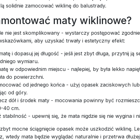
ą solidnie zamocować wiklinę do balustrady.
amontować maty wiklinowe?
e nie jest skomplikowany - wystarczy postępować zgodnie
skazówkami, aby uzyskać trwały i estetyczny efekt:
atę i dopasuj jej długość - jeśli jest zbyt długa, przytnij ją
dniego wymiaru.
tę w odpowiednim miejscu - najlepiej, by była lekko napięt
ła do powierzchni.
 mocować od jednego końca - użyj opasek zaciskowych lub
ąc od góry.
ecz dół i środek maty - mocowania powinny być rozmiesz
0-40 cm.
stabilność - upewnij się, że mata nigdzie się nie wygina i ni
 zbyt mocne ściągnięcie opasek może uszkodzić wiklinę. Le
z, wtedy mata będzie wyglądać naturalnie i przetrwa dłużej