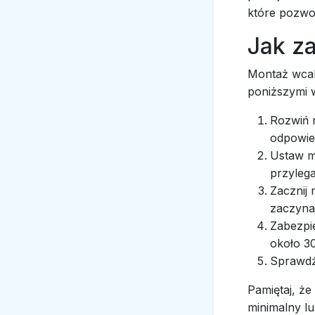
które pozwol
Jak z
Montaż wcal
poniższymi w
Rozwiń m
odpowie
Ustaw ma
przylega
Zacznij
zaczynaj
Zabezpi
około 3
Sprawdź 
Pamiętaj, że
minimalny lu