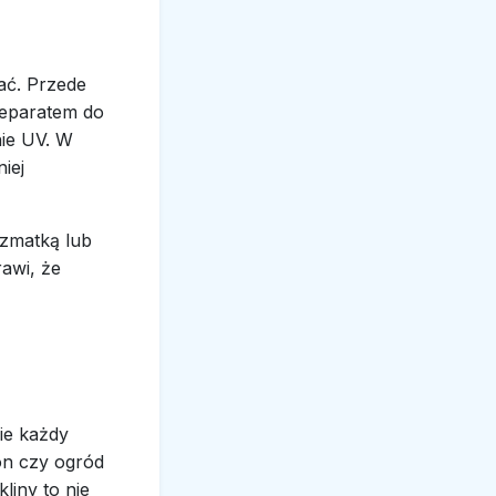
ać. Przede
reparatem do
nie UV. W
iej
szmatką lub
awi, że
ie każdy
on czy ogród
kliny to nie