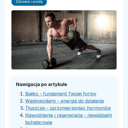
Zdrowie i uroda
Nawigacja po artykule
Białko - fundament Twojej formy
Węglowodany - energia do działania
Tłuszcze - sprzymierzeniec hormonów
Nawodnienie i regeneracja - niewidzialni
bohaterowie