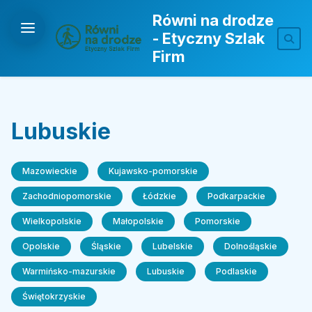
Równi na drodze
- Etyczny Szlak
Firm
Lubuskie
Mazowieckie
Kujawsko-pomorskie
Zachodniopomorskie
Łódzkie
Podkarpackie
Wielkopolskie
Małopolskie
Pomorskie
Opolskie
Śląskie
Lubelskie
Dolnośląskie
Warmińsko-mazurskie
Lubuskie
Podlaskie
Świętokrzyskie