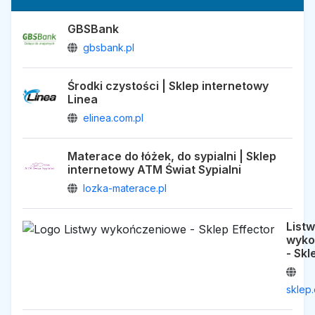
GBSBank
gbsbank.pl
Środki czystości | Sklep internetowy
Linea
elinea.com.pl
Materace do łóżek, do sypialni | Sklep
internetowy ATM Świat Sypialni
lozka-materace.pl
List
wyko
- Skl
sklep.