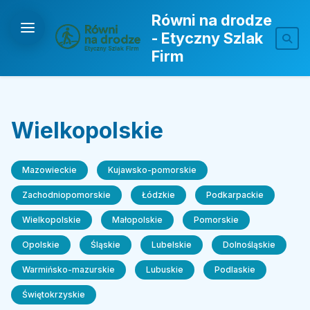
Równi na drodze
- Etyczny Szlak
Firm
Wielkopolskie
Mazowieckie
Kujawsko-pomorskie
Zachodniopomorskie
Łódzkie
Podkarpackie
Wielkopolskie
Małopolskie
Pomorskie
Opolskie
Śląskie
Lubelskie
Dolnośląskie
Warmińsko-mazurskie
Lubuskie
Podlaskie
Świętokrzyskie