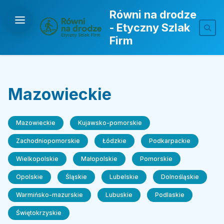
Równi na drodze
- Etyczny Szlak
Firm
Mazowieckie
Mazowieckie
Kujawsko-pomorskie
Zachodniopomorskie
Łódzkie
Podkarpackie
Wielkopolskie
Małopolskie
Pomorskie
Opolskie
Śląskie
Lubelskie
Dolnośląskie
Warmińsko-mazurskie
Lubuskie
Podlaskie
Świętokrzyskie