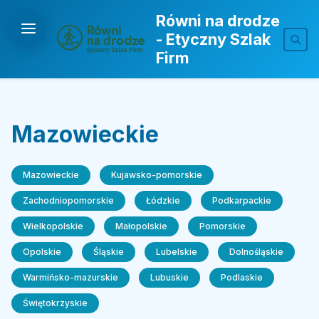
Równi na drodze
- Etyczny Szlak
Firm
Mazowieckie
Mazowieckie
Kujawsko-pomorskie
Zachodniopomorskie
Łódzkie
Podkarpackie
Wielkopolskie
Małopolskie
Pomorskie
Opolskie
Śląskie
Lubelskie
Dolnośląskie
Warmińsko-mazurskie
Lubuskie
Podlaskie
Świętokrzyskie