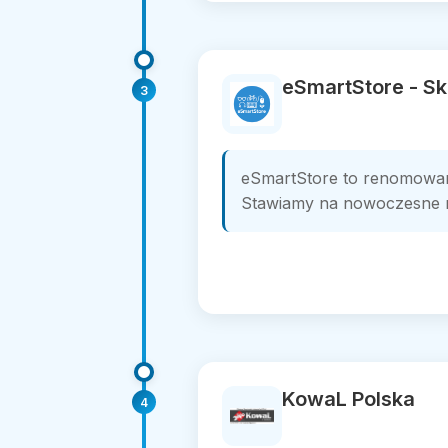
eSmartStore - Sk
3
eSmartStore to renomowany 
Stawiamy na nowoczesne ro
KowaL Polska
4