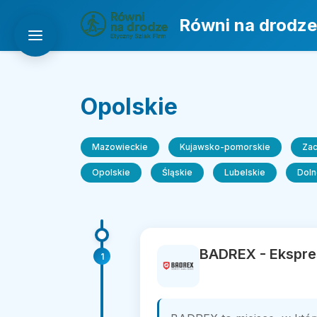
Równi na drodze
Opolskie
Mazowieckie
Kujawsko-pomorskie
Za
Opolskie
Śląskie
Lubelskie
Doln
BADREX - Ekspre
1