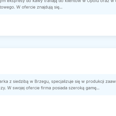
ym ekspresy do kawy trafiają do klientów w Opolu oraz w 
towego. W ofercie znajdują się...
ka z siedzibą w Brzegu, specjalizuje się w produkcji z
zy. W swojej ofercie firma posiada szeroką gamę...