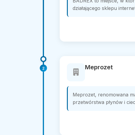
BADREX to miejsce, w któr
działającego sklepu interne
Meprozet
2
Meprozet, renomowana mar
przetwórstwa płynów i ciec