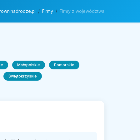
rowninadrodze.pl
Firmy
Firmy z województwa
ie
Małopolskie
Pomorskie
Świętokrzyskie