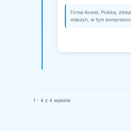
Firma KowaL Polska, zlokal
maszyn, w tym kompresorów
1 - 4 z 4 wpisów