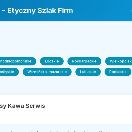
 - Etyczny Szlak Firm
chodniopomorskie
Łódzkie
Podkarpackie
Wielkopolsk
ośląskie
Warmińsko-mazurskie
Lubuskie
Podlaskie
sy Kawa Serwis