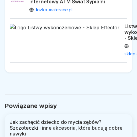
internetowy ATM Świat Sypialni
lozka-materace.pl
List
wyko
- Skl
sklep.
Powiązane wpisy
Jak zachęcić dziecko do mycia zębów?
Szczoteczki i inne akcesoria, które budują dobre
nawyki